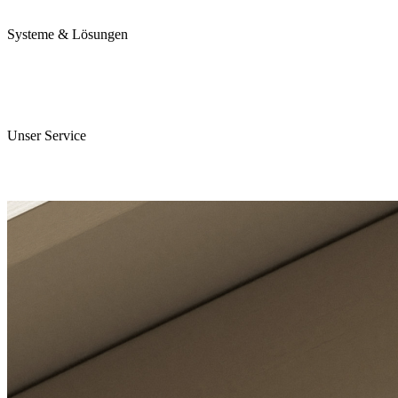
Karriere
Systeme & Lösungen
Perojet Smart
Purol N System
Digitale Lösungen
Unser Service
ServiceCockpit 2.0
E-Learning Campus