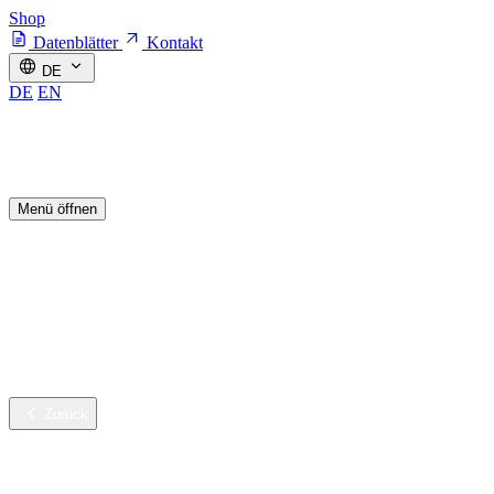
Shop
Datenblätter
Kontakt
DE
DE
EN
Menü öffnen
Branchen
Nachhaltige Innovation
Services
Unternehmen
Karriere
Zurück
Branchen
Gebäudereinigung