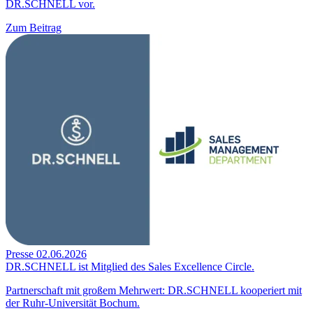
DR.SCHNELL vor.
Zum Beitrag
Presse
02.06.2026
DR.SCHNELL ist Mitglied des Sales Excellence Circle.
Partnerschaft mit großem Mehrwert: DR.SCHNELL kooperiert mit
der Ruhr-Universität Bochum.