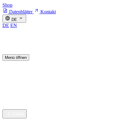
Shop
Datenblätter
Kontakt
DE
DE
EN
Menü öffnen
Branchen
Nachhaltige Innovation
Services
Unternehmen
Karriere
Zurück
Branchen
Gebäudereinigung