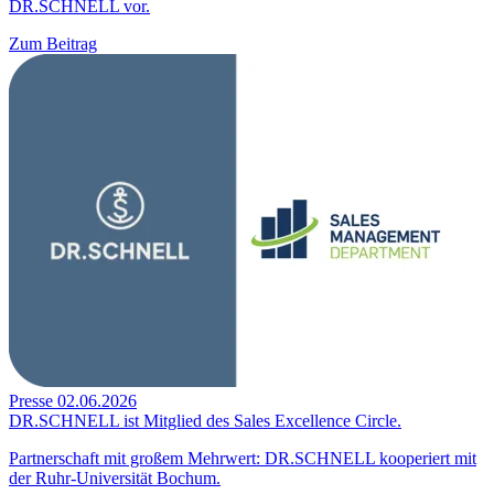
DR.SCHNELL vor.
Zum Beitrag
Presse
02.06.2026
DR.SCHNELL ist Mitglied des Sales Excellence Circle.
Partnerschaft mit großem Mehrwert: DR.SCHNELL kooperiert mit
der Ruhr-Universität Bochum.