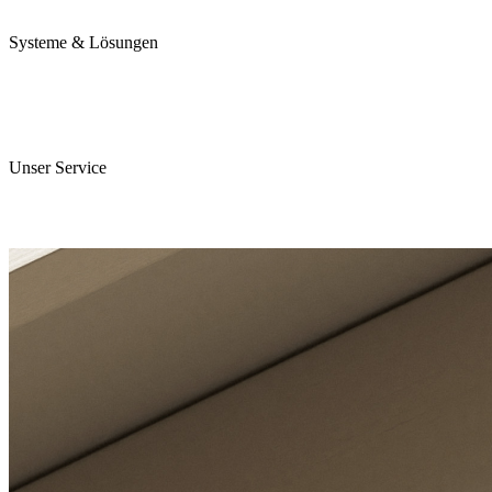
Karriere
Systeme & Lösungen
Perojet Smart
Purol N System
Digitale Lösungen
Unser Service
ServiceCockpit 2.0
E-Learning Campus