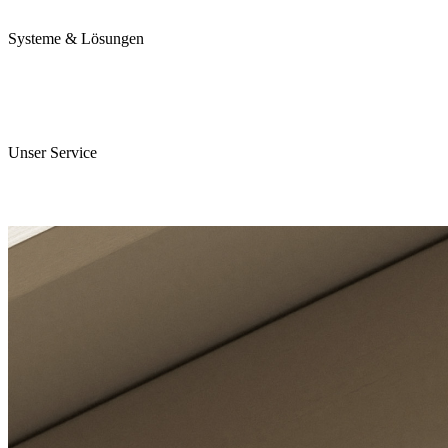
Karriere
Systeme & Lösungen
Perojet Smart
Purol N System
Digitale Lösungen
Unser Service
ServiceCockpit 2.0
E-Learning Campus