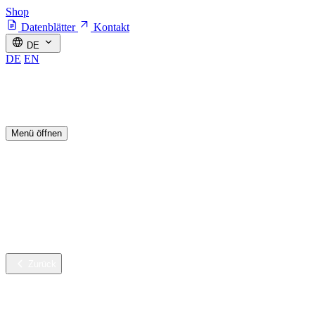
Shop
Datenblätter
Kontakt
DE
DE
EN
Menü öffnen
Branchen
Nachhaltige Innovation
Services
Unternehmen
Karriere
Zurück
Branchen
Gebäudereinigung