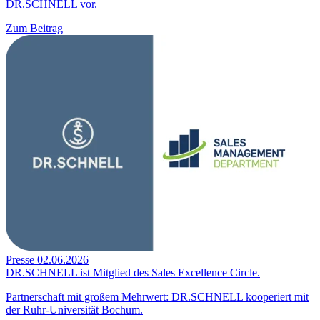
DR.SCHNELL vor.
Zum Beitrag
Presse
02.06.2026
DR.SCHNELL ist Mitglied des Sales Excellence Circle.
Partnerschaft mit großem Mehrwert: DR.SCHNELL kooperiert mit
der Ruhr-Universität Bochum.