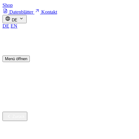
Shop
Datenblätter
Kontakt
DE
DE
EN
Menü öffnen
Branchen
Nachhaltige Innovation
Services
Unternehmen
Karriere
Zurück
Branchen
Gebäudereinigung