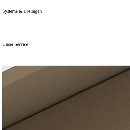
Karriere
Systeme & Lösungen
Perojet Smart
Purol N System
Digitale Lösungen
Unser Service
ServiceCockpit 2.0
E-Learning Campus