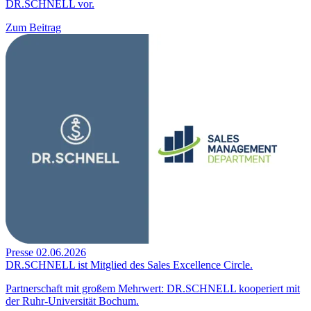
DR.SCHNELL vor.
Zum Beitrag
Presse
02.06.2026
DR.SCHNELL ist Mitglied des Sales Excellence Circle.
Partnerschaft mit großem Mehrwert: DR.SCHNELL kooperiert mit
der Ruhr-Universität Bochum.