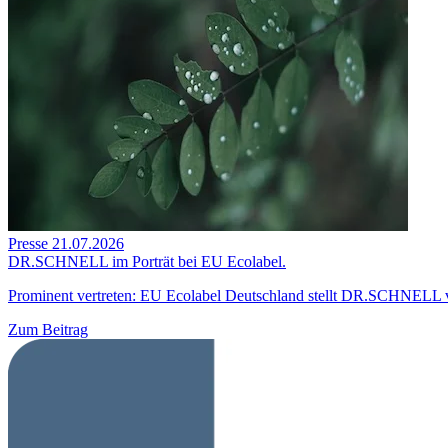
Presse
21.07.2026
DR.SCHNELL im Porträt bei EU Ecolabel.
Prominent vertreten: EU Ecolabel Deutschland stellt DR.SCHNELL 
Zum Beitrag