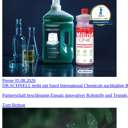
Presse
05.08.2026
DR.SCHNELL treibt mit Sasol International Chemicals nachhaltige R
Partnerschaft beschleunigt Einsatz innovativer Rohstoffe und Tenside
Zum Beitrag