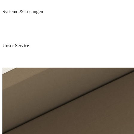
Karriere
Systeme & Lösungen
Perojet Smart
Purol N System
Digitale Lösungen
Unser Service
ServiceCockpit 2.0
E-Learning Campus