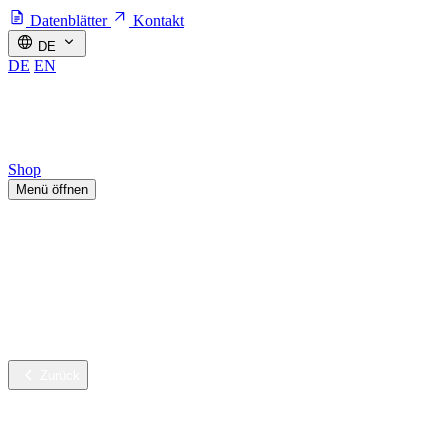
Datenblätter
Kontakt
DE
DE
EN
Shop
Menü öffnen
Branchen
Nachhaltige Innovation
Services
Unternehmen
Karriere
Zurück
Branchen
Gebäudereinigung