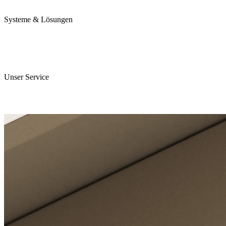
Karriere
Systeme & Lösungen
Perojet Smart
Purol N System
Digitale Lösungen
Unser Service
ServiceCockpit 2.0
E-Learning Campus