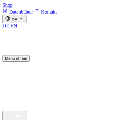
Shop
Datenblätter
Kontakt
DE
DE
EN
Menü öffnen
Branchen
Nachhaltige Innovation
Services
Unternehmen
Karriere
Zurück
Branchen
Gebäudereinigung