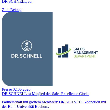
DR.SCHNELL vor.
Zum Beitrag
Presse
02.06.2026
DR.SCHNELL ist Mitglied des Sales Excellence Circle.
Partnerschaft mit großem Mehrwert: DR.SCHNELL kooperiert mit
der Ruhr-Universität Bochum.