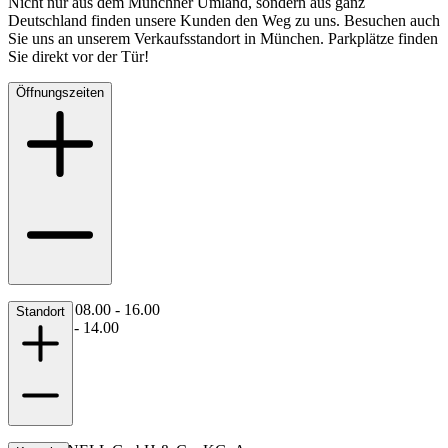
Nicht nur aus dem Münchner Umland, sondern aus ganz
Deutschland finden unsere Kunden den Weg zu uns. Besuchen auch
Sie uns an unserem Verkaufsstandort in München. Parkplätze finden
Sie direkt vor der Tür!
Öffnungszeiten
Mo - Do : 08.00 - 16.00
Standort
Fr : 08.00 - 14.00