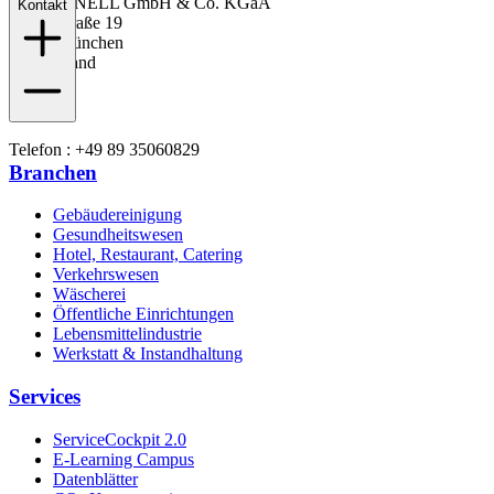
DR.SCHNELL GmbH & Co. KGaA
Kontakt
Taunusstraße 19
80807 München
Deutschland
Telefon : +49 89 35060829
Branchen
Gebäudereinigung
Gesundheitswesen
Hotel, Restaurant, Catering
Verkehrswesen
Wäscherei
Öffentliche Einrichtungen
Lebensmittelindustrie
Werkstatt & Instandhaltung
Services
ServiceCockpit 2.0
E-Learning Campus
Datenblätter