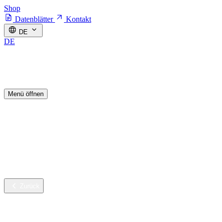
Shop
Datenblätter
Kontakt
DE
DE
Menü öffnen
Branchen
Nachhaltige Innovation
Services
Unternehmen
Karriere
Zurück
Branchen
Gebäudereinigung