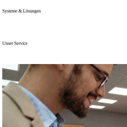
Karriere
Systeme & Lösungen
Perojet Smart
Purol N System
Digitale Lösungen
Unser Service
ServiceCockpit 2.0
E-Learning Campus