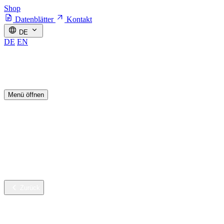
Shop
Datenblätter
Kontakt
DE
DE
EN
Menü öffnen
Branchen
Nachhaltige Innovation
Services
Unternehmen
Karriere
Zurück
Branchen
Gebäudereinigung