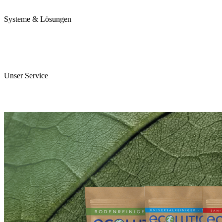
Karriere
Systeme & Lösungen
Perojet Smart
Purol N System
Digitale Lösungen
Unser Service
ServiceCockpit 2.0
E-Learning Campus