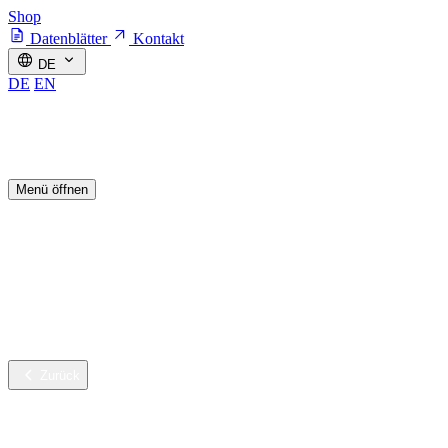
Shop
Datenblätter
Kontakt
DE
DE
EN
Menü öffnen
Branchen
Nachhaltige Innovation
Services
Unternehmen
Karriere
Zurück
Branchen
Gebäudereinigung