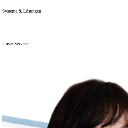
Karriere
Systeme & Lösungen
Perojet Smart
Purol N System
Digitale Lösungen
Unser Service
ServiceCockpit 2.0
E-Learning Campus