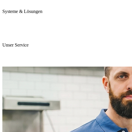
Karriere
Systeme & Lösungen
Perojet Smart
Purol N System
Digitale Lösungen
Unser Service
ServiceCockpit 2.0
E-Learning Campus