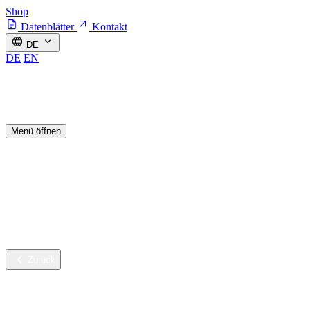
Shop
Datenblätter
Kontakt
DE
DE
EN
Menü öffnen
Branchen
Nachhaltige Innovation
Services
Unternehmen
Karriere
Zurück
Branchen
Gebäudereinigung