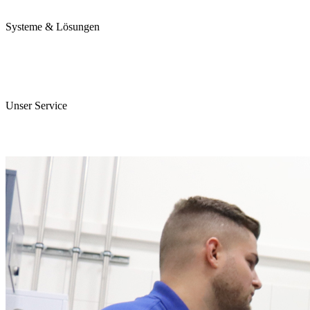
Karriere
Systeme & Lösungen
Perojet Smart
Purol N System
Digitale Lösungen
Unser Service
ServiceCockpit 2.0
E-Learning Campus